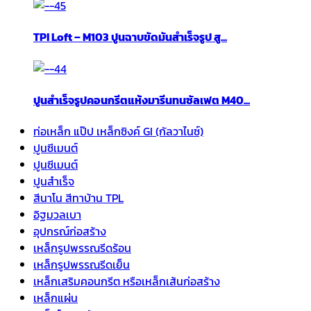
TPI Loft – M103 ปูนฉาบขัดมันสำเร็จรูป สู...
ปูนสำเร็จรูปคอนกรีตแห้งมารีนทนซัลเฟต M40...
ท่อเหล็ก แป๊ป เหล็กซิงค์ GI (กัลวาไนซ์)
ปูนซีเมนต์
ปูนซีเมนต์
ปูนสำเร็จ
สีนาโน สีทาบ้าน TPL
อิฐมวลเบา
อุปกรณ์ก่อสร้าง
เหล็กรูปพรรณรีดร้อน
เหล็กรูปพรรณรีดเย็น
เหล็กเสริมคอนกรีต หรือเหล็กเส้นก่อสร้าง
เหล็กแผ่น